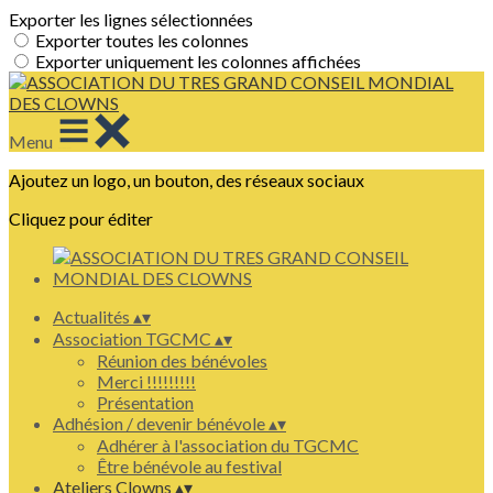
Exporter les lignes sélectionnées
Exporter toutes les colonnes
Exporter uniquement les colonnes affichées
Menu
Ajoutez un logo, un bouton, des réseaux sociaux
Cliquez pour éditer
Actualités
▴
▾
Association TGCMC
▴
▾
Réunion des bénévoles
Merci !!!!!!!!!
Présentation
Adhésion / devenir bénévole
▴
▾
Adhérer à l'association du TGCMC
Être bénévole au festival
Ateliers Clowns
▴
▾