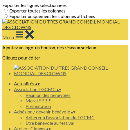
Exporter les lignes sélectionnées
Exporter toutes les colonnes
Exporter uniquement les colonnes affichées
Menu
Ajoutez un logo, un bouton, des réseaux sociaux
Cliquez pour éditer
Actualités
▴
▾
Association TGCMC
▴
▾
Réunion des bénévoles
Merci !!!!!!!!!
Présentation
Adhésion / devenir bénévole
▴
▾
Adhérer à l'association du TGCMC
Être bénévole au festival
Ateliers Clowns
▴
▾