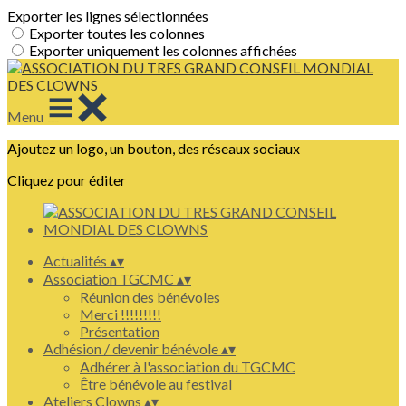
Exporter les lignes sélectionnées
Exporter toutes les colonnes
Exporter uniquement les colonnes affichées
Menu
Ajoutez un logo, un bouton, des réseaux sociaux
Cliquez pour éditer
Actualités
▴
▾
Association TGCMC
▴
▾
Réunion des bénévoles
Merci !!!!!!!!!
Présentation
Adhésion / devenir bénévole
▴
▾
Adhérer à l'association du TGCMC
Être bénévole au festival
Ateliers Clowns
▴
▾